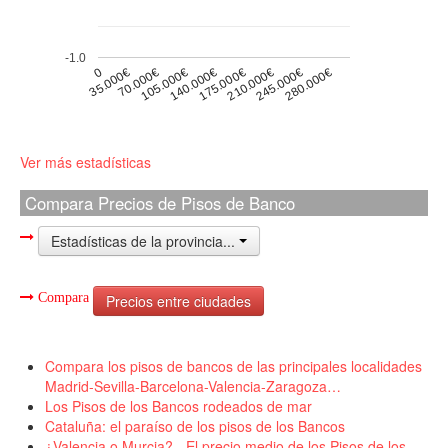
-1.0
0
175.000€
105.000€
280.000€
35.000€
210.000€
140.000€
70.000€
245.000€
Ver más estadísticas
Compara Precios de Pisos de Banco
Estadísticas de la provincia...
Compara
Precios entre ciudades
Compara los pisos de bancos de las principales localidades
Madrid-Sevilla-Barcelona-Valencia-Zaragoza…
Los Pisos de los Bancos rodeados de mar
Cataluña: el paraíso de los pisos de los Bancos
¿Valencia o Murcia? - El precio medio de los Pisos de los