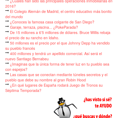
¿Cuáles han sido las principales operaciones inmobiliarias en
2016?
El Colegio Alemán de Madrid, el centro educativo más bonito
del mundo
¿Conoces la famosa casa colgante de San Diego?
Garaje, terraza, piscina... ¿PokeParada?
De 15 millones a 6'5 millones de dólares. Bruce Willis rebaja
el precio de su rancho en Idaho.
50 millones es el precio por el que Johnny Depp ha vendido
su pueblo francés
400 millones y tendrá un apellido comercial. Así será el
nuevo Santiago Bernabeu
¿Imaginas que la única forma de tener luz en tu pueblo sea
con espejos?
Las casas que se conectan mediante túneles secretos y el
pueblo que debe su nombre al gran Robin Hood
¿En qué lugares de España rodará Juego de Tronos su
Séptima Temporada?
Lo que Brad Pitt y Angelina Jolie tendrán que repartirse tras
su divorcio
Vender cafés desde una cabina de teléfono
Un gimnasio con una piscina gigante donde antes sólo se
rezaba