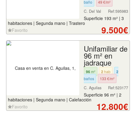
baño
49 €/m²
C. Del Val
Ref:595983
Superficie 193 m² | 3
habitaciones | Segunda mano | Trastero
9.500€
Favorito
Unifamiliar de
96 m² en
jadraque
96
m²
2
hab
2
baños
133 €/m²
C. Aguilas
Ref:523177
Superficie 96 m² | 2
habitaciones | Segunda mano | Calefacción
12.800€
Favorito