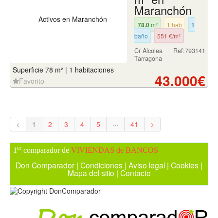
Maranchón
78.0
m²
1
hab
1
baño
551 €/m²
Cr Alcolea
Ref:793141
Tarragona
Superficie 78 m² | 1 habitaciones
43.000€
Favorito
<
1
2
3
4
5
···
41
>
er
1
comparador de
VIVIENDAS de BANCOS
Don Comparador
|
Condiciones
|
Aviso legal
|
Cookies
|
Mapa del sitio
|
Contacto