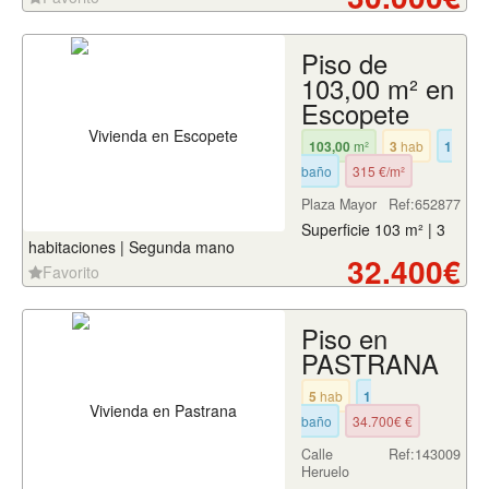
Piso de
103,00 m² en
Escopete
103,00
m²
3
hab
1
baño
315 €/m²
Plaza Mayor
Ref:652877
Superficie 103 m² | 3
habitaciones | Segunda mano
32.400€
Favorito
Piso en
PASTRANA
5
hab
1
baño
34.700€ €
Calle
Ref:143009
Heruelo