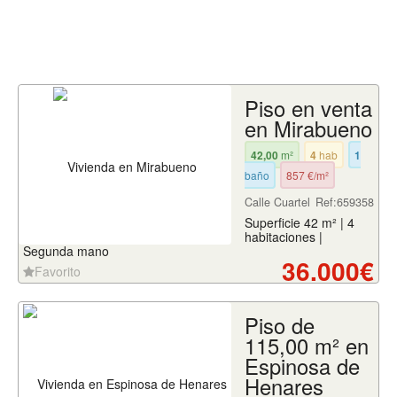
Piso en venta
en Mirabueno
42,00
m²
4
hab
1
baño
857 €/m²
Calle Cuartel
Ref:659358
Superficie 42 m² | 4
habitaciones |
Segunda mano
36.000€
Favorito
Piso de
115,00 m² en
Espinosa de
Henares