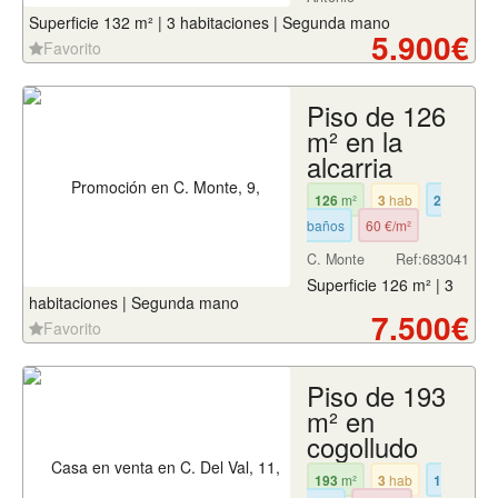
Superficie 132 m² | 3 habitaciones | Segunda mano
5.900€
Favorito
Piso de 126
m² en la
alcarria
126
m²
3
hab
2
baños
60 €/m²
C. Monte
Ref:683041
Superficie 126 m² | 3
habitaciones | Segunda mano
7.500€
Favorito
Piso de 193
m² en
cogolludo
193
m²
3
hab
1