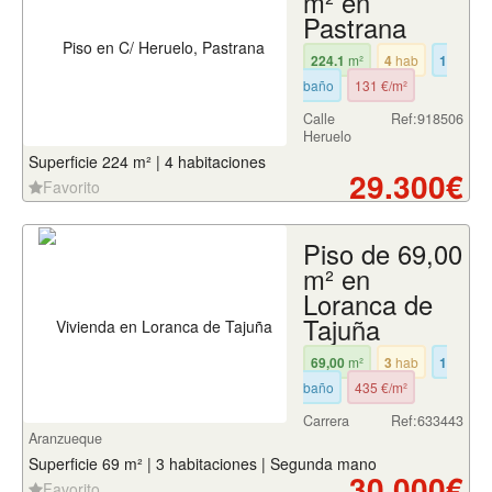
m² en
Pastrana
224.1
m²
4
hab
1
baño
131 €/m²
Calle
Ref:918506
Heruelo
Superficie 224 m² | 4 habitaciones
29.300€
Favorito
Piso de 69,00
m² en
Loranca de
Tajuña
69,00
m²
3
hab
1
baño
435 €/m²
Carrera
Ref:633443
Aranzueque
Superficie 69 m² | 3 habitaciones | Segunda mano
30.000€
Favorito