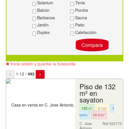
Solarium
Tenis
Balcón
Porche
Barbacoa
Sauna
Jardín
Patio
Duplex
Calefacción
Compara
Inicia sesión y guardar la búsqueda
1-12 /
492
Piso de 132
m² en
sayaton
132
m²
3
hab
1
baño
45 €/m²
C. Jose
Ref:523173
Antonio