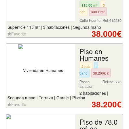
115,00
m²
3
hab
330 €/m²
Calle Fuente
Ref:619280
Superficie 115 m² | 3 habitaciones | Segunda mano
38.000€
Favorito
Piso en
Humanes
2
hab
1
baño
38.200€ €
Paseo
Ref:662778
Estacion
2 habitaciones |
Segunda mano | Terraza | Garaje | Piscina
38.200€
Favorito
Piso de 78.0
m² en