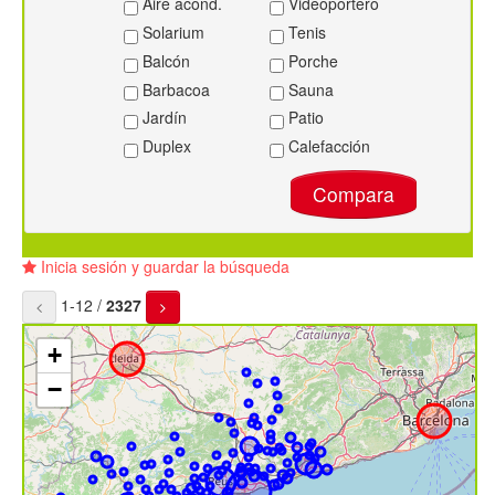
Aire acond.
Videoportero
Solarium
Tenis
Balcón
Porche
Barbacoa
Sauna
Jardín
Patio
Duplex
Calefacción
Compara
Inicia sesión y guardar la búsqueda
1-12 /
2327
+
−