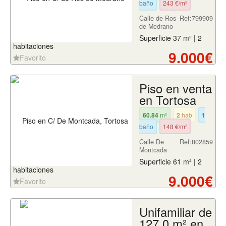
baño
243 €/m²
Calle de Ros
Ref:799909
de Medrano
Superficie 37 m² | 2
habitaciones
9.000€
Favorito
Piso en venta
en Tortosa
60.84
m²
2
hab
1
baño
148 €/m²
Calle De
Ref:802859
Montcada
Superficie 61 m² | 2
habitaciones
9.000€
Favorito
Unifamiliar de
127.0 m² en