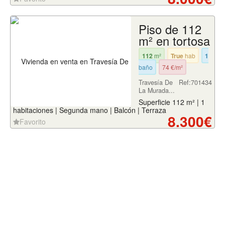
Piso de 112
m² en tortosa
112
m²
True
hab
1
baño
74 €/m²
Travesía De
Ref:701434
La Murada...
Superficie 112 m² | 1
habitaciones | Segunda mano | Balcón | Terraza
8.300€
Favorito