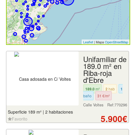
Leaflet
| Mapa
OpenStreetMap
Unifamiliar de
189.0 m² en
Riba-roja
d'Ebre
189.0
m²
2
hab
1
baño
31 €/m²
Calle Voltes
Ref:770296
Superficie 189 m² | 2 habitaciones
5.900€
Favorito