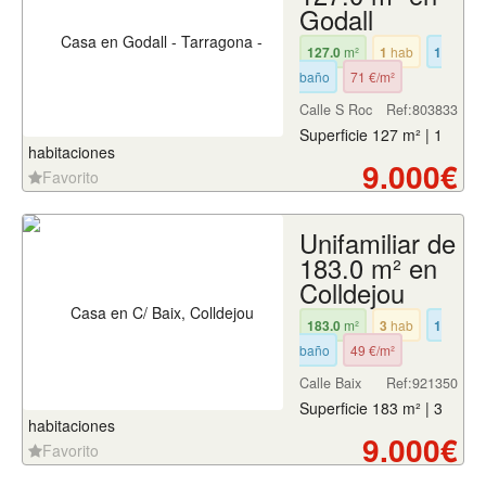
Godall
127.0
m²
1
hab
1
baño
71 €/m²
Calle S Roc
Ref:803833
Superficie 127 m² | 1
habitaciones
9.000€
Favorito
Unifamiliar de
183.0 m² en
Colldejou
183.0
m²
3
hab
1
baño
49 €/m²
Calle Baix
Ref:921350
Superficie 183 m² | 3
habitaciones
9.000€
Favorito