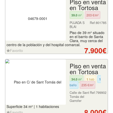
Piso en venta
en Tortosa
39.0
m²
203 €/m²
PUJADA S
Ref:801785
BLAI
Piso de 39 m² situado
en el barrio de Santa
Clara, muy cerca del
centro de la población y del hospital comarcal.
7.900€
Favorito
Piso en venta
en Tortosa
34.0
m²
1
hab
1
baño
235 €/m²
Calle de Sant
Ref:799902
Tomás del
Garrofer
Superficie 34 m² | 1 habitaciones
8.000€
Favorito