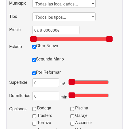
Municipio
Contacto
Tipo
Precio
Obra Nueva
Estado
Segunda Mano
Por Reformar
Superficie
m²
Dormitorios
mín
Bodega
Piscina
Opciones
Trastero
Garaje
Terraza
Ascensor