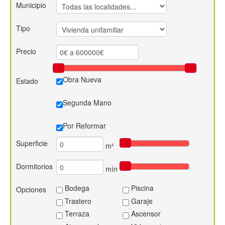
Municipio
Contacto
Tipo
Precio
Obra Nueva
Estado
Segunda Mano
Por Reformar
Superficie
m²
Dormitorios
mín
Bodega
Piscina
Opciones
Trastero
Garaje
Terraza
Ascensor