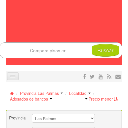
Buscar
Compara piso
/
Provincia Las Palmas
/
Localidad
/
Estadísticas Pisos
Adosados de bancos
Precio menor
Preguntas frecuentes
Provincia
Blog