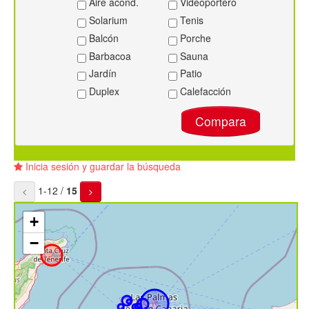
Aire acond.
Videoportero
Solarium
Tenis
Balcón
Porche
Barbacoa
Sauna
Jardín
Patio
Duplex
Calefacción
Compara
Inicia sesión y guardar la búsqueda
1-12 /
15
+
−