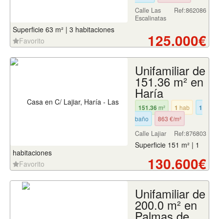
Calle Las
Ref:862086
Escalinatas
Superficie 63 m² | 3 habitaciones
125.000€
Favorito
Unifamiliar de
151.36 m² en
Haría
151.36
m²
1
hab
1
baño
863 €/m²
Calle Lajiar
Ref:876803
Superficie 151 m² | 1
habitaciones
130.600€
Favorito
Unifamiliar de
200.0 m² en
Palmas de