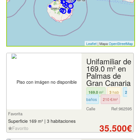
Leaflet
| Mapa
OpenStreetMap
Unifamiliar de
169.0 m² en
Palmas de
Gran Canaria
169.0
m²
3
hab
2
baños
210 €/m²
Calle
Ref:962595
Favorita
Superficie 169 m² | 3 habitaciones
35.500€
Favorito