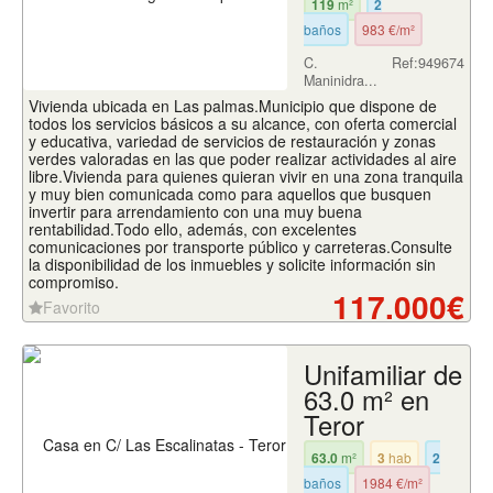
119
m²
2
baños
983 €/m²
C.
Ref:949674
Maninidra...
Vivienda ubicada en Las palmas.Municipio que dispone de
todos los servicios básicos a su alcance, con oferta comercial
y educativa, variedad de servicios de restauración y zonas
verdes valoradas en las que poder realizar actividades al aire
libre.Vivienda para quienes quieran vivir en una zona tranquila
y muy bien comunicada como para aquellos que busquen
invertir para arrendamiento con una muy buena
rentabilidad.Todo ello, además, con excelentes
comunicaciones por transporte público y carreteras.Consulte
la disponibilidad de los inmuebles y solicite información sin
compromiso.
117.000€
Favorito
Unifamiliar de
63.0 m² en
Teror
63.0
m²
3
hab
2
baños
1984 €/m²