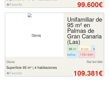
99.600€
Favorito
Unifamiliar de
95 m² en
Palmas de
Gran Canaria
(Las)
95
m²
4
hab
3
baños
1151 €/m²
Gloria
Ref:941980
Superficie 95 m² | 4 habitaciones
109.381€
Favorito