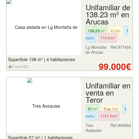
Unifamiliar de
138.23 m² en
Arucas
138.23
m²
4
hab
1
baño
716 €/m²
Lg Montaña
Ref:877455
de Arucas
Superficie 138 m² | 4 habitaciones
99.000€
Favorito
Unifamiliar en
venta en
Teror
57
m²
True
hab
1
baño
1747 €/m²
Tres
Ref:959683
Acequias
Superficie 57 m² | 1 habitaciones