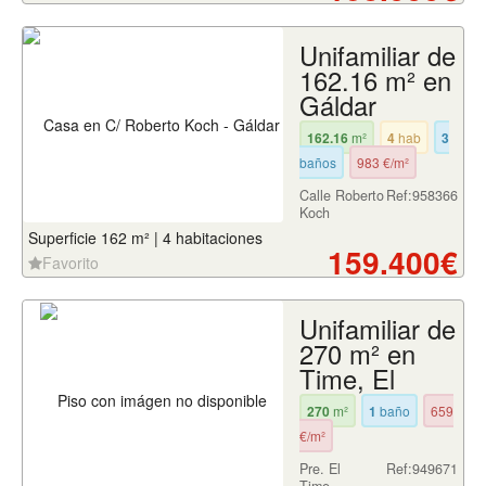
Unifamiliar de
162.16 m² en
Gáldar
162.16
m²
4
hab
3
baños
983 €/m²
Calle Roberto
Ref:958366
Koch
Superficie 162 m² | 4 habitaciones
159.400€
Favorito
Unifamiliar de
270 m² en
Time, El
270
m²
1
baño
659
€/m²
Pre. El
Ref:949671