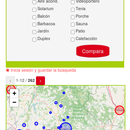
Aire acond.
Videoportero
Solarium
Tenis
Balcón
Porche
Barbacoa
Sauna
Jardín
Patio
Duplex
Calefacción
Compara
Inicia sesión y guardar la búsqueda
1-12 /
262
+
−