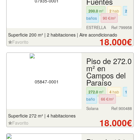
Fuentes
200.0
m²
2
hab
2
baños
90 €/m²
ESTRELLA
Ref:799958
Superficie 200 m² | 2 habitaciones | Aire acondicionado
18.000€
Favorito
Piso de 272.0
m² en
Campos del
Paraíso
272.0
m²
4
hab
1
baño
66 €/m²
Solana
Ref:900488
Superficie 272 m² | 4 habitaciones
18.000€
Favorito