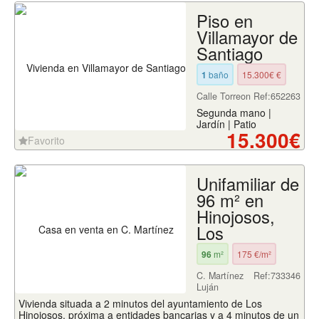
Piso en
Villamayor de
Santiago
1
baño
15.300€ €
Calle Torreon
Ref:652263
Segunda mano |
Jardín | Patio
15.300€
Favorito
Unifamiliar de
96 m² en
Hinojosos,
Los
96
m²
175 €/m²
C. Martínez
Ref:733346
Luján
Vivienda situada a 2 minutos del ayuntamiento de Los
Hinojosos, próxima a entidades bancarias y a 4 minutos de un