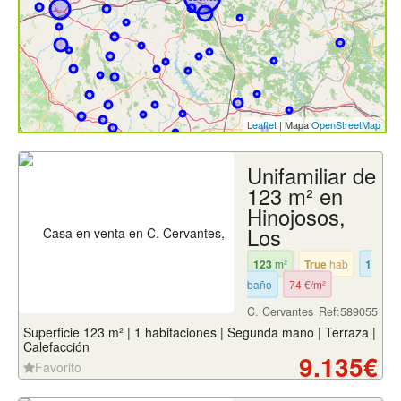
Leaflet
| Mapa
OpenStreetMap
Unifamiliar de
123 m² en
Hinojosos,
Los
123
m²
True
hab
1
baño
74 €/m²
C. Cervantes
Ref:589055
Superficie 123 m² | 1 habitaciones | Segunda mano | Terraza |
Calefacción
9.135€
Favorito