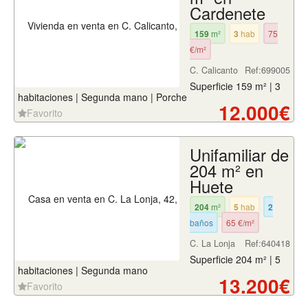
Cardenete
159
m²
3
hab
75
€/m²
C. Calicanto
Ref:699005
Superficie 159 m² | 3
habitaciones | Segunda mano | Porche
12.000€
Favorito
Unifamiliar de
204 m² en
Huete
204
m²
5
hab
2
baños
65 €/m²
C. La Lonja
Ref:640418
Superficie 204 m² | 5
habitaciones | Segunda mano
13.200€
Favorito