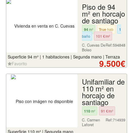
Piso de 94
m² en horcajo
de santiago
94
m²
True
hab
1
baño
101 €/m²
C. Cuevas De
Ref:594848
Boleo
Superficie 94 m² | 1 habitaciones | Segunda mano | Terraza
9.500€
Favorito
Unifamiliar de
110 m² en
horcajo de
santiago
110
m²
91 €/m²
C. Carmen
Ref:714939
Laforet
Superficie 110 m² | Segunda mano