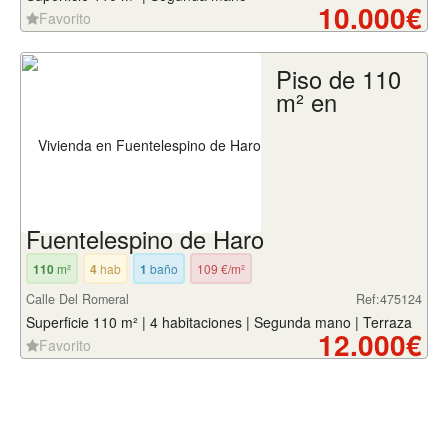
10.000€
Favorito
Piso de 110
m² en
Fuentelespino de Haro
110
m²
4
hab
1
baño
109 €/m²
Calle Del Romeral
Ref:475124
Superficie 110 m² | 4 habitaciones | Segunda mano | Terraza
12.000€
Favorito