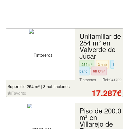
Unifamiliar de
254 m² en
Valverde de
Júcar
254
m²
3
hab
1
baño
68 €/m²
Tintoreros
Ref:941702
Superficie 254 m² | 3 habitaciones
17.287€
Favorito
Piso de 200.0
m² en
Villarejo de