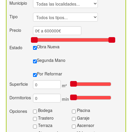
Municipio
Contacto
Tipo
Precio
Obra Nueva
Estado
Segunda Mano
Por Reformar
Superficie
m²
Dormitorios
mín
Bodega
Piscina
Opciones
Trastero
Garaje
Terraza
Ascensor