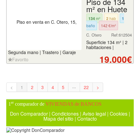
Piso de 134
m² en Huete
134
m²
2
hab
1
baño
142 €/m²
C. Otero
Ref:612504
Superficie 134 m² | 2
habitaciones |
Segunda mano | Trastero | Garaje
19.000€
Favorito
<
1
2
3
4
5
···
22
>
er
1
comparador de
VIVIENDAS de BANCOS
Don Comparador
|
Condiciones
|
Aviso legal
|
Cookies
|
Mapa del sitio
|
Contacto