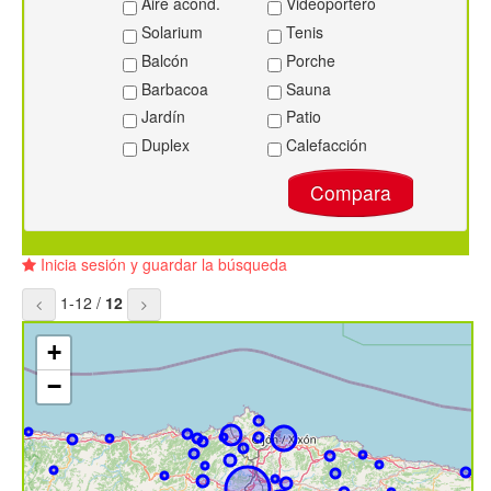
Aire acond.
Videoportero
Solarium
Tenis
Balcón
Porche
Barbacoa
Sauna
Jardín
Patio
Duplex
Calefacción
Compara
Inicia sesión y guardar la búsqueda
1-12 /
12
+
−