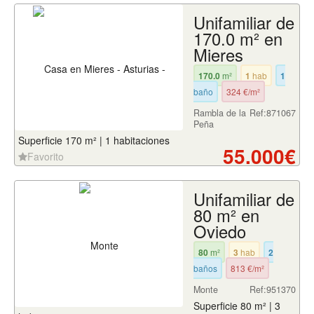
Unifamiliar de
170.0 m² en
Mieres
170.0
m²
1
hab
1
baño
324 €/m²
Rambla de la
Ref:871067
Peña
Superficie 170 m² | 1 habitaciones
55.000€
Favorito
Unifamiliar de
80 m² en
Oviedo
80
m²
3
hab
2
baños
813 €/m²
Monte
Ref:951370
Superficie 80 m² | 3