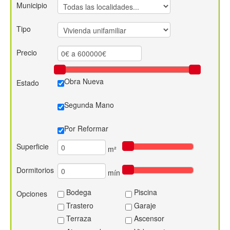
Municipio
Contacto
Tipo
Precio
Obra Nueva
Estado
Segunda Mano
Por Reformar
Superficie
m²
Dormitorios
mín
Bodega
Piscina
Opciones
Trastero
Garaje
Terraza
Ascensor