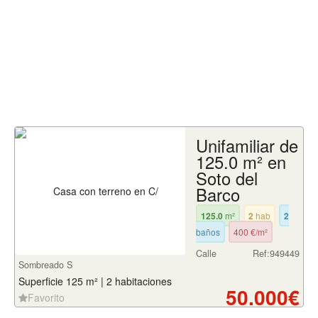
Unifamiliar de
125.0 m² en
Soto del
Barco
125.0
m²
2
hab
2
baños
400 €/m²
Calle
Ref:949449
Sombreado S
Superficie 125 m² | 2 habitaciones
50.000€
Favorito