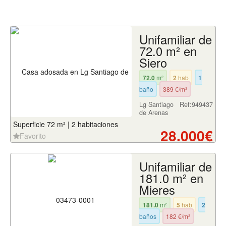
Unifamiliar de
72.0 m² en
Siero
72.0
m²
2
hab
1
baño
389 €/m²
Lg Santiago
Ref:949437
de Arenas
Superficie 72 m² | 2 habitaciones
28.000€
Favorito
Unifamiliar de
181.0 m² en
Mieres
181.0
m²
5
hab
2
baños
182 €/m²