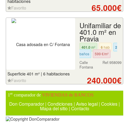
habitaciones
65.000€
Favorito
Unifamiliar de
401.0 m² en
Pravia
401.0
m²
6
hab
2
baños
599 €/m²
Calle
Ref:958099
Fontana
Superficie 401 m² | 6 habitaciones
240.000€
Favorito
er
1
comparador de
VIVIENDAS de BANCOS
Don Comparador
|
Condiciones
|
Aviso legal
|
Cookies
|
Mapa del sitio
|
Contacto