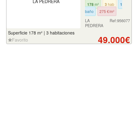
178
m²
3
hab
1
baño
275 €/m²
LA
Ref:956077
PEDRERA
Superficie 178 m² | 3 habitaciones
49.000€
Favorito