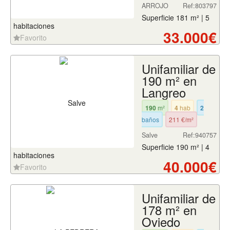
ARROJO
Ref:803797
Superficie 181 m² | 5
habitaciones
33.000€
Favorito
Unifamiliar de
190 m² en
Langreo
190
m²
4
hab
2
baños
211 €/m²
Salve
Ref:940757
Superficie 190 m² | 4
habitaciones
40.000€
Favorito
Unifamiliar de
178 m² en
Oviedo