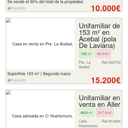
Se vende el 50% del total de la propiedad.
10.000€
Favorito
Unifamiliar de
153 m² en
Acebal (pola
De Laviana)
153
m²
99 €/m²
Pre. La
Ref:542750
Acebal
Superficie 153 m² | Segunda mano
15.200€
Favorito
Unifamiliar en
venta en Aller
60.0
m²
317 €/m²
Calle
Ref:912454
Huertomuro