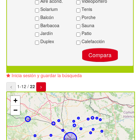
Aire acond.
Videoportero
Solarium
Tenis
Balcón
Porche
Barbacoa
Sauna
Jardín
Patio
Duplex
Calefacción
Compara
Inicia sesión y guardar la búsqueda
1-12 /
22
+
−