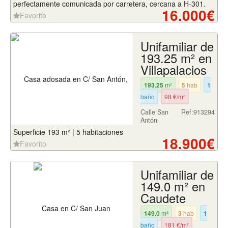
perfectamente comunicada por carretera, cercana a H-301.
16.000€
Favorito
Unifamiliar de
193.25 m² en
Villapalacios
193.25
m²
5
hab
1
baño
98 €/m²
Calle San
Ref:913294
Antón
Superficie 193 m² | 5 habitaciones
18.900€
Favorito
Unifamiliar de
149.0 m² en
Caudete
149.0
m²
3
hab
1
baño
181 €/m²