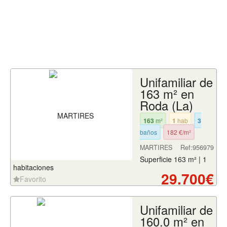
Unifamiliar de
163 m² en
Roda (La)
163
m²
1
hab
3
baños
182 €/m²
MARTIRES
Ref:956979
Superficie 163 m² | 1
habitaciones
29.700€
Favorito
Unifamiliar de
160.0 m² en