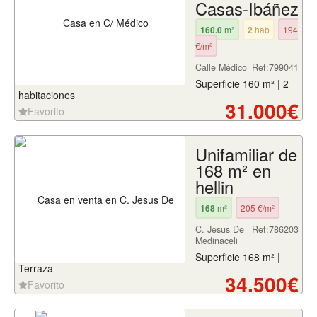
Casas-Ibáñez
160.0
m²
2
hab
194
€/m²
Calle Médico
Ref:799041
Superficie 160 m² | 2
habitaciones
31.000€
Favorito
Unifamiliar de
168 m² en
hellin
168
m²
205 €/m²
C. Jesus De
Ref:786203
Medinaceli
Superficie 168 m² |
Terraza
34.500€
Favorito