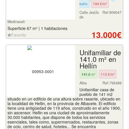
baño
194 €/m²
Calle JesÚs
Ref:809047
de
Medinaceli
Superficie 67 m² | 1 habitaciones
13.000€
Favorito
Unifamiliar de
141.0 m² en
Hellín
141.0
m²
113 €/m²
Alba
Ref:795489
Unifamiliar casa de
pueblo de 141 m2
situado en un edificio de una altura sobre rasante, ubicado en
la localidad de Hellin, en la provincia de Albacete. El edificio
tiene una antigüedad de 119 años, construido en el año 1900,
sin ascensor. Hellin es una ciudad de aproximadamente
30.000 habitantes, que dispone de todos los servicios
esenciales, tales como, supermercados, restaurantes, zonas
de ocio, centro de salud, hoteles... Se encuentra