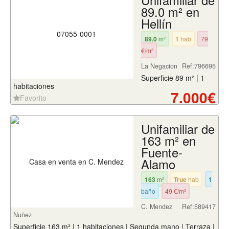
Unifamiliar de
89.0 m² en
Hellín
89.0
m²
1
hab
79
€/m²
La Negacion
Ref:796695
Superficie 89 m² | 1
habitaciones
7.000€
Favorito
Unifamiliar de
163 m² en
Fuente-
Alamo
163
m²
True
hab
1
baño
49 €/m²
C. Mendez
Ref:589417
Nuñez
Superficie 163 m² | 1 habitaciones | Segunda mano | Terraza |