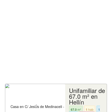
Unifamiliar de
67.0 m² en
Hellín
67.0
m²
1
hab
1