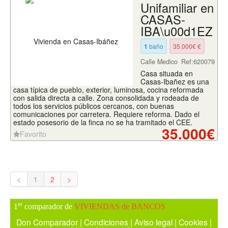
Unifamiliar en
CASAS-
IBA\u00d1EZ
1
baño
35.000€ €
Calle Medico
Ref:620079
Casa situada en
Casas-Ibañez es una
casa típica de pueblo, exterior, luminosa, cocina reformada
con salida directa a calle. Zona consolidada y rodeada de
todos los servicios públicos cercanos, con buenas
comunicaciones por carretera. Requiere reforma. Dado el
estado posesorio de la finca no se ha tramitado el CEE.
35.000€
Favorito
<
1
2
>
er
1
comparador de
VIVIENDAS de BANCOS
Don Comparador
|
Condiciones
|
Aviso legal
|
Cookies
|