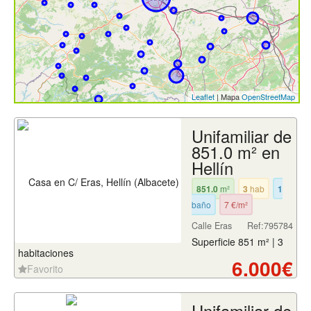
Leaflet
| Mapa
OpenStreetMap
Unifamiliar de
851.0 m² en
Hellín
851.0
m²
3
hab
1
baño
7 €/m²
Calle Eras
Ref:795784
Superficie 851 m² | 3
habitaciones
6.000€
Favorito