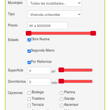
Municipio
Contacto
Tipo
Precio
Obra Nueva
Estado
Segunda Mano
Por Reformar
Superficie
m²
Dormitorios
mín
Bodega
Piscina
Opciones
Trastero
Garaje
Terraza
Ascensor