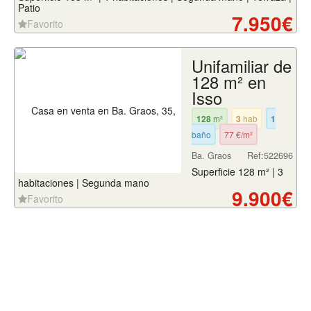
Patio
7.950€
Favorito
Unifamiliar de
128 m² en
Isso
128
m²
3
hab
1
baño
77 €/m²
Ba. Graos
Ref:522696
Superficie 128 m² | 3
habitaciones | Segunda mano
9.900€
Favorito