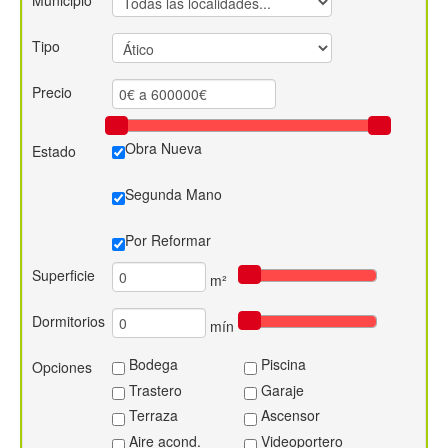
Municipio
Contacto
Tipo
Precio
Obra Nueva
Estado
Segunda Mano
Por Reformar
Superficie
m²
Dormitorios
mín
Bodega
Piscina
Opciones
Trastero
Garaje
Terraza
Ascensor
Aire acond.
Videoportero