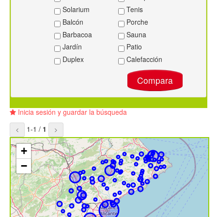
Solarium
Tenis
Balcón
Porche
Barbacoa
Sauna
Jardín
Patio
Duplex
Calefacción
Compara
Inicia sesión y guardar la búsqueda
1-1 /
1
+
−