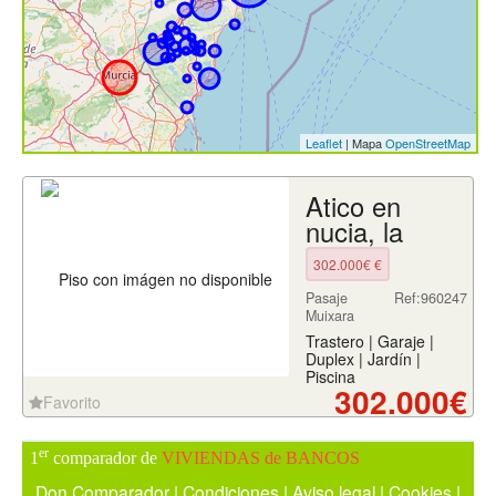
Leaflet
| Mapa
OpenStreetMap
Atico en
nucia, la
302.000€ €
Pasaje
Ref:960247
Muixara
Trastero | Garaje |
Duplex | Jardín |
Piscina
302.000€
Favorito
er
1
comparador de
VIVIENDAS de BANCOS
Don Comparador
|
Condiciones
|
Aviso legal
|
Cookies
|