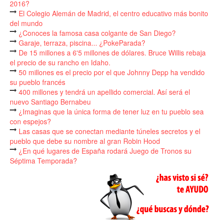
2016?
El Colegio Alemán de Madrid, el centro educativo más bonito
del mundo
¿Conoces la famosa casa colgante de San Diego?
Garaje, terraza, piscina... ¿PokeParada?
De 15 millones a 6'5 millones de dólares. Bruce Willis rebaja
el precio de su rancho en Idaho.
50 millones es el precio por el que Johnny Depp ha vendido
su pueblo francés
400 millones y tendrá un apellido comercial. Así será el
nuevo Santiago Bernabeu
¿Imaginas que la única forma de tener luz en tu pueblo sea
con espejos?
Las casas que se conectan mediante túneles secretos y el
pueblo que debe su nombre al gran Robin Hood
¿En qué lugares de España rodará Juego de Tronos su
Séptima Temporada?
Lo que Brad Pitt y Angelina Jolie tendrán que repartirse tras
su divorcio
Vender cafés desde una cabina de teléfono
Un gimnasio con una piscina gigante donde antes sólo se
rezaba