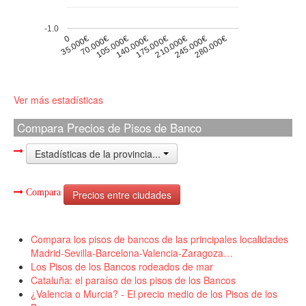
-1.0
0
175.000€
105.000€
280.000€
35.000€
210.000€
140.000€
70.000€
245.000€
Ver más estadísticas
Compara Precios de Pisos de Banco
Estadísticas de la provincia...
Compara
Precios entre ciudades
Compara los pisos de bancos de las principales localidades
Madrid-Sevilla-Barcelona-Valencia-Zaragoza…
Los Pisos de los Bancos rodeados de mar
Cataluña: el paraíso de los pisos de los Bancos
¿Valencia o Murcia? - El precio medio de los Pisos de los