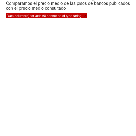
Comparamos el precio medio de las pisos de bancos publicados
con el precio medio consultado
Data column(s) for axis #0 cannot be of type string
×