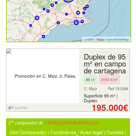
Leaflet
| Mapa
OpenStreetMap
Duplex de 95
m² en campo
de cartagena
95
m²
2053 €/m²
C. Maiz
Ref:761288
Superficie 95 m² |
Duplex
195.000€
Favorito
er
1
comparador de
VIVIENDAS de BANCOS
Don Comparador
|
Condiciones
|
Aviso legal
|
Cookies
|