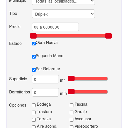
Municipio
Contacto
Tipo
Precio
Obra Nueva
Estado
Segunda Mano
Por Reformar
Superficie
m²
Dormitorios
mín
Bodega
Piscina
Opciones
Trastero
Garaje
Terraza
Ascensor
Aire acond.
Videoportero