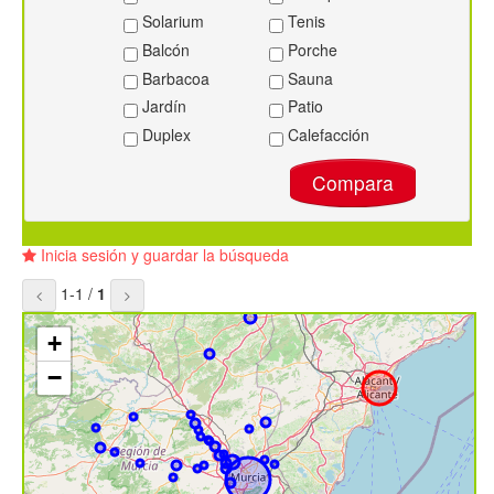
Solarium
Tenis
Balcón
Porche
Barbacoa
Sauna
Jardín
Patio
Duplex
Calefacción
Compara
Inicia sesión y guardar la búsqueda
1-1 /
1
+
−