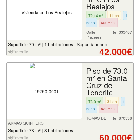
Realejos
70,14
m²
1
hab
1
baño
600 €/m²
Calle
Ref:633487
Placeres
Superficie 70 m² | 1 habitaciones | Segunda mano
42.000€
Favorito
Piso de 73.0
m² en Santa
Cruz de
Tenerife
73.0
m²
3
hab
1
baño
822 €/m²
TOMAS DE
Ref:870338
ARMAS QUINTERO
Superficie 73 m² | 3 habitaciones
60.000€
Favorito