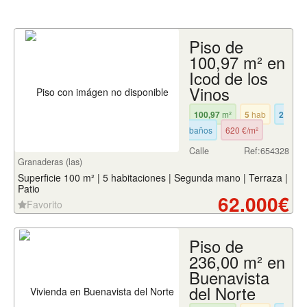
Piso de
100,97 m² en
Icod de los
Vinos
100,97
m²
5
hab
2
baños
620 €/m²
Calle
Ref:654328
Granaderas (las)
Superficie 100 m² | 5 habitaciones | Segunda mano | Terraza |
Patio
62.000€
Favorito
Piso de
236,00 m² en
Buenavista
del Norte