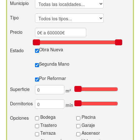
Municipio
Contacto
Tipo
Precio
Obra Nueva
Estado
Segunda Mano
Por Reformar
Superficie
m²
Dormitorios
mín
Bodega
Piscina
Opciones
Trastero
Garaje
Terraza
Ascensor