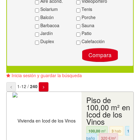
Aire acond.
Videoportero
Solarium
Tenis
Balcón
Porche
Barbacoa
Sauna
Jardín
Patio
Duplex
Calefacción
Compara
Inicia sesión y guardar la búsqueda
1-12 /
240
Piso de
100,00 m² en
Icod de los
Vinos
100,00
m²
3
hab
1
baño
320 €/m²