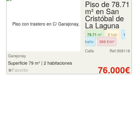
Piso de 78.71
m² en San
Cristóbal de
La Laguna
78.71
m²
2
hab
1
baño
966 €/m²
Calle
Ref:958118
Garajonay
Superficie 79 m² | 2 habitaciones
76.000€
Favorito