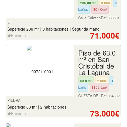
236,00
m²
3
hab
3
baños
301 €/m²
Calle Calvario
Ref:633501
El
Superficie 236 m² | 3 habitaciones | Segunda mano
71.000€
Favorito
Piso de 63.0
m² en San
Cristóbal de
La Laguna
63.0
m²
2
hab
1
baño
1159 €/m²
CUESTA DE
Ref:864302
PIEDRA
Superficie 63 m² | 2 habitaciones
73.000€
Favorito