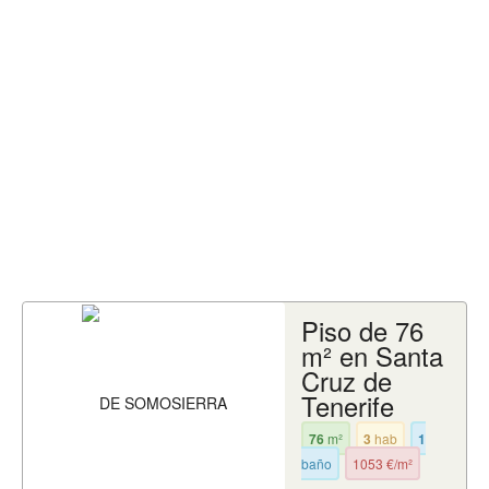
Piso de 76
m² en Santa
Cruz de
Tenerife
76
m²
3
hab
1
baño
1053 €/m²