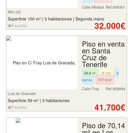
Calle Mirabal
Ref:658301
Alto (el)
Superficie 100 m² | 3 habitaciones | Segunda mano
32.000€
Favorito
Piso en venta
en Santa
Cruz de
Tenerife
59.0
m²
3
hab
2
baños
707 €/m²
Calle Fray
Ref:959994
Luis de Granada
Superficie 59 m² | 3 habitaciones
41.700€
Favorito
Piso de 70,14
m² en Los