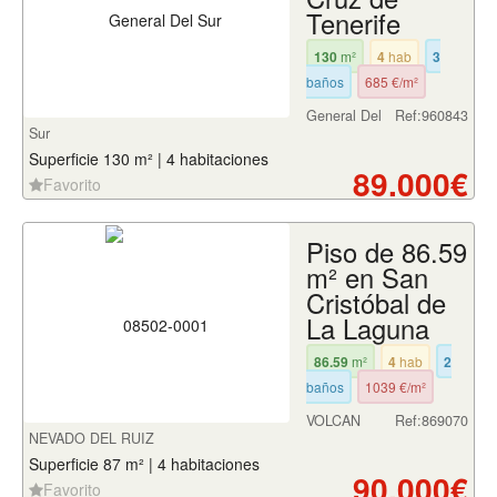
Tenerife
130
m²
4
hab
3
baños
685 €/m²
General Del
Ref:960843
Sur
Superficie 130 m² | 4 habitaciones
89.000€
Favorito
Piso de 86.59
m² en San
Cristóbal de
La Laguna
86.59
m²
4
hab
2
baños
1039 €/m²
VOLCAN
Ref:869070
NEVADO DEL RUIZ
Superficie 87 m² | 4 habitaciones
90.000€
Favorito