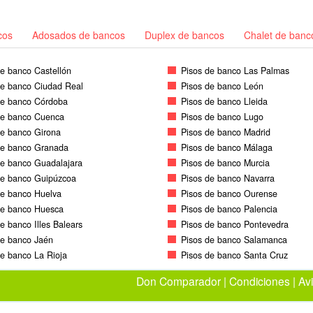
cos
Adosados de bancos
Duplex de bancos
Chalet de banc
de banco Castellón
Pisos de banco Las Palmas
de banco Ciudad Real
Pisos de banco León
de banco Córdoba
Pisos de banco Lleida
de banco Cuenca
Pisos de banco Lugo
de banco Girona
Pisos de banco Madrid
de banco Granada
Pisos de banco Málaga
de banco Guadalajara
Pisos de banco Murcia
de banco Guipúzcoa
Pisos de banco Navarra
de banco Huelva
Pisos de banco Ourense
de banco Huesca
Pisos de banco Palencia
e banco Illes Balears
Pisos de banco Pontevedra
de banco Jaén
Pisos de banco Salamanca
de banco La Rioja
Pisos de banco Santa Cruz
Don Comparador
|
Condiciones
|
Avi