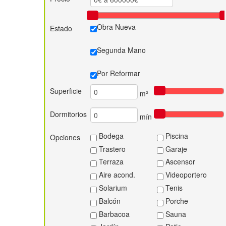
Obra Nueva
Estado
Segunda Mano
Por Reformar
Superficie
m²
Dormitorios
mín
Bodega
Piscina
Opciones
Trastero
Garaje
Terraza
Ascensor
Aire acond.
Videoportero
Solarium
Tenis
Balcón
Porche
Barbacoa
Sauna