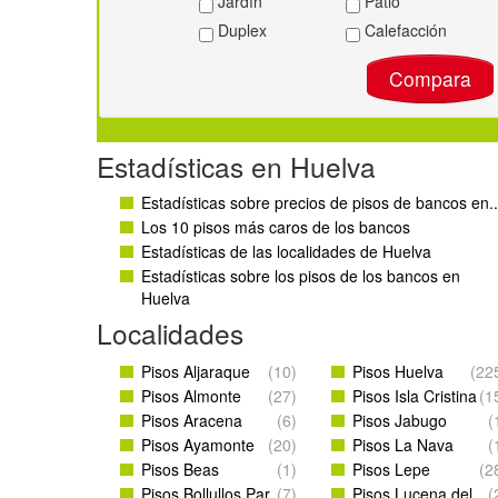
Jardín
Patio
Duplex
Calefacción
Compara
Estadísticas en Huelva
Estadísticas sobre precios de pisos de bancos en..
Los 10 pisos más caros de los bancos
Estadísticas de las localidades de Huelva
Estadísticas sobre los pisos de los bancos en
Huelva
Localidades
Pisos Aljaraque
(10)
Pisos Huelva
(22
Pisos Almonte
(27)
Pisos Isla Cristina
(1
Pisos Aracena
(6)
Pisos Jabugo
(
Pisos Ayamonte
(20)
Pisos La Nava
(
Pisos Beas
(1)
Pisos Lepe
(2
Pisos Bollullos Par
(7)
Pisos Lucena del
(