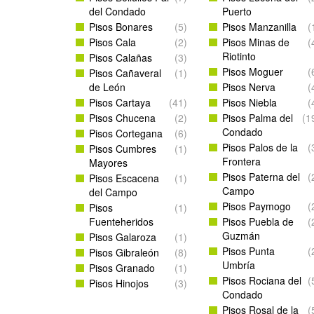
del Condado
Puerto
Pisos Bonares
(5)
Pisos Manzanilla
(
Pisos Cala
(2)
Pisos Minas de
(
Riotinto
Pisos Calañas
(3)
Pisos Moguer
(
Pisos Cañaveral
(1)
de León
Pisos Nerva
(
Pisos Cartaya
(41)
Pisos Niebla
(
Pisos Chucena
(2)
Pisos Palma del
(1
Condado
Pisos Cortegana
(6)
Pisos Palos de la
(
Pisos Cumbres
(1)
Frontera
Mayores
Pisos Paterna del
(
Pisos Escacena
(1)
Campo
del Campo
Pisos Paymogo
(
Pisos
(1)
Fuenteheridos
Pisos Puebla de
(
Guzmán
Pisos Galaroza
(1)
Pisos Punta
(
Pisos Gibraleón
(8)
Umbría
Pisos Granado
(1)
Pisos Rociana del
(
Pisos Hinojos
(3)
Condado
Pisos Rosal de la
(