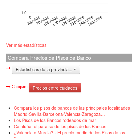
-1.0
0
175.000€
105.000€
280.000€
35.000€
210.000€
140.000€
70.000€
245.000€
Ver más estadísticas
Compara Precios de Pisos de Banco
Estadísticas de la provincia...
Compara
Precios entre ciudades
Compara los pisos de bancos de las principales localidades
Madrid-Sevilla-Barcelona-Valencia-Zaragoza…
Los Pisos de los Bancos rodeados de mar
Cataluña: el paraíso de los pisos de los Bancos
¿Valencia o Murcia? - El precio medio de los Pisos de los