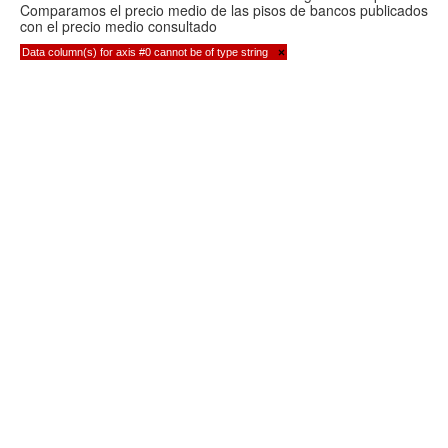
Comparamos el precio medio de las pisos de bancos publicados
con el precio medio consultado
Data column(s) for axis #0 cannot be of type string
×