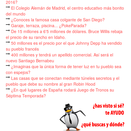
2016?
El Colegio Alemán de Madrid, el centro educativo más bonito
del mundo
¿Conoces la famosa casa colgante de San Diego?
Garaje, terraza, piscina... ¿PokeParada?
De 15 millones a 6'5 millones de dólares. Bruce Willis rebaja
el precio de su rancho en Idaho.
50 millones es el precio por el que Johnny Depp ha vendido
su pueblo francés
400 millones y tendrá un apellido comercial. Así será el
nuevo Santiago Bernabeu
¿Imaginas que la única forma de tener luz en tu pueblo sea
con espejos?
Las casas que se conectan mediante túneles secretos y el
pueblo que debe su nombre al gran Robin Hood
¿En qué lugares de España rodará Juego de Tronos su
Séptima Temporada?
Lo que Brad Pitt y Angelina Jolie tendrán que repartirse tras
su divorcio
Vender cafés desde una cabina de teléfono
Un gimnasio con una piscina gigante donde antes sólo se
rezaba