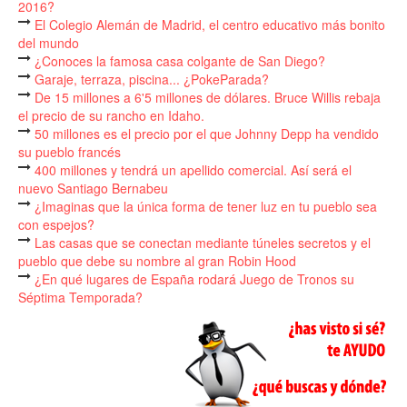
2016?
El Colegio Alemán de Madrid, el centro educativo más bonito
del mundo
¿Conoces la famosa casa colgante de San Diego?
Garaje, terraza, piscina... ¿PokeParada?
De 15 millones a 6'5 millones de dólares. Bruce Willis rebaja
el precio de su rancho en Idaho.
50 millones es el precio por el que Johnny Depp ha vendido
su pueblo francés
400 millones y tendrá un apellido comercial. Así será el
nuevo Santiago Bernabeu
¿Imaginas que la única forma de tener luz en tu pueblo sea
con espejos?
Las casas que se conectan mediante túneles secretos y el
pueblo que debe su nombre al gran Robin Hood
¿En qué lugares de España rodará Juego de Tronos su
Séptima Temporada?
Lo que Brad Pitt y Angelina Jolie tendrán que repartirse tras
su divorcio
Vender cafés desde una cabina de teléfono
Un gimnasio con una piscina gigante donde antes sólo se
rezaba