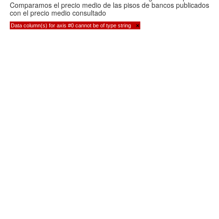
Comparamos el precio medio de las pisos de bancos publicados
con el precio medio consultado
Data column(s) for axis #0 cannot be of type string
×