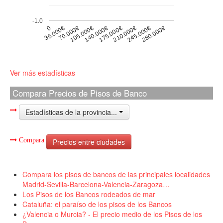
-1.0
0
175.000€
105.000€
280.000€
35.000€
210.000€
140.000€
70.000€
245.000€
Ver más estadísticas
Compara Precios de Pisos de Banco
Estadísticas de la provincia...
Compara
Precios entre ciudades
Compara los pisos de bancos de las principales localidades
Madrid-Sevilla-Barcelona-Valencia-Zaragoza…
Los Pisos de los Bancos rodeados de mar
Cataluña: el paraíso de los pisos de los Bancos
¿Valencia o Murcia? - El precio medio de los Pisos de los